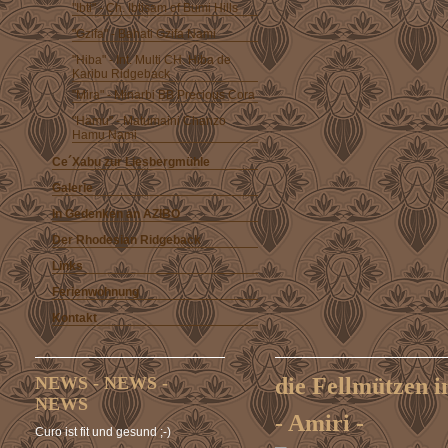
"Ibti" - Ch. Ibtisam of Bumi Hills
"Gzifa" - Bahati Gzifa Nami
"Hiba" - Int. Multi CH. Hiba de
Karibu Ridgeback
"Mira" - Minarbi BB Precious Cora
"Hamu" - Matumaini Chanzo
Hamu Nami
Ce´Xabu zur Liesbergmühle
Galerie
In Gedenken an AZIBO
Der Rhodesian Ridgeback
Links
Ferienwohnung
Kontakt
NEWS - NEWS -
die Fellmützen i
NEWS
- Amiri -
Curo ist fit und gesund ;-)