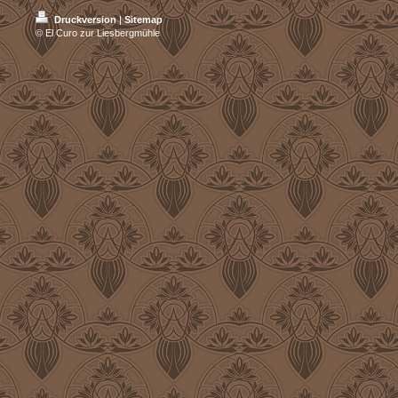
Druckversion
|
Sitemap
© El Curo zur Liesbergmühle