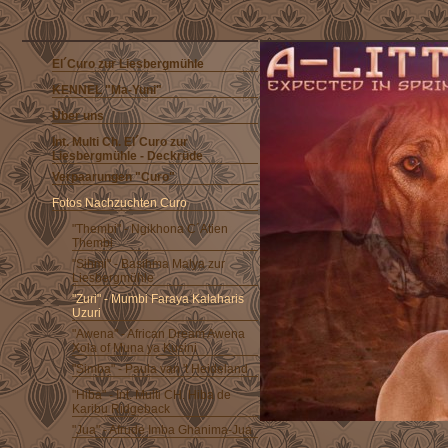
El´Curo zur Liesbergmühle
KENNEL "Ma-Yuni"
Über uns
Int. Multi Ch. El´Curo zur
Liesbergmühle - Deckrüde
Verpaarungen "Curo"
Fotos Nachzuchten Curo
"Thembi" - Ngikhona C´Atien
Thembi
"Sihmi" - Basihma Malya zur
Liesbergmühle
"Zuri" - Mumbi Faraya Kalaharis
Uzuri
"Awena" - African Dream Awena
Xola of Muna ya Kusini
"Simba" - Paula van 't Heideland
"Hiba" - Int. Multi CH. Hiba de
Karibu Ridgeback
"Jua" - Afrude Imba Ghanima-Jua