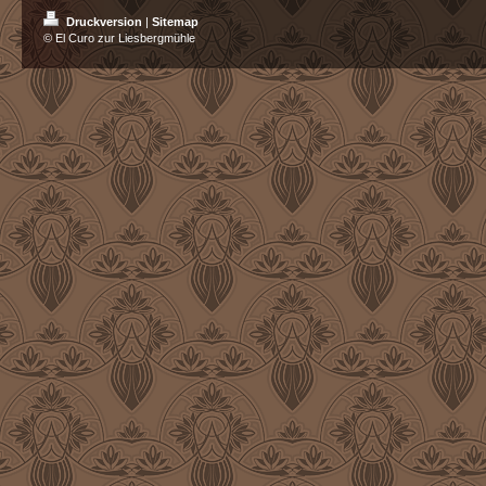
Druckversion
|
Sitemap
© El Curo zur Liesbergmühle