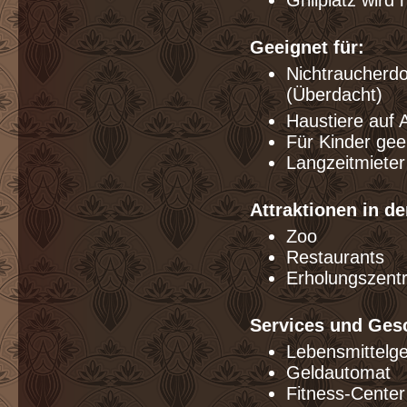
Grillplatz wir
Geeignet für:
Nichtraucherdo
(Überdacht)
Haustiere auf 
Für Kinder gee
Langzeitmiete
Attraktionen in de
Zoo
Restaurants
Erholungszent
Services und Gesc
Lebensmittelg
Geldautomat
Fitness-Center