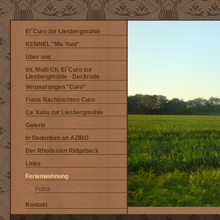
El´Curo zur Liesbergmühle
KENNEL "Ma-Yuni"
Über uns
Int. Multi Ch. El´Curo zur
Liesbergmühle - Deckrüde
Verpaarungen "Curo"
Fotos Nachzuchten Curo
Ce´Xabu zur Liesbergmühle
Galerie
In Gedenken an AZIBO
Der Rhodesian Ridgeback
Links
Ferienwohnung
Fotos
Kontakt