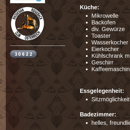
Küche:
Mikrowelle
Backofen
div. Gewürz
Toaster
Wasserkocher
Eierkocher
Kühlschrank mi
Geschirr
Kaffeemaschin
Essgelegenheit:
Sitzmöglichkei
Badezimmer:
helles, freund