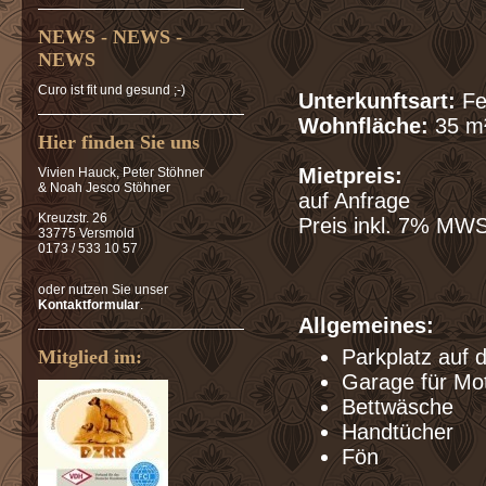
NEWS - NEWS -
NEWS
Curo ist fit und gesund ;-)
Unterkunftsart:
Fe
Wohnfläche:
35 m
Hier finden Sie uns
Mietpreis:
Vivien Hauck, Peter Stöhner
& Noah Jesco Stöhner
auf Anfrage
Kreuzstr. 26
Preis inkl. 7% MWS
33775 Versmold
0173 / 533 10 57
oder nutzen Sie unser
Kontaktformular
.
Allgemeines:
Parkplatz
auf 
Mitglied im:
Garage für Mo
Bettwäsche
Handtücher
Fön