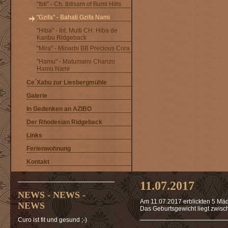
"Ibti" - Ch. Ibtisam of Bumi Hills
"Gzifa" - Bahati Gzifa Nami
"Hiba" - Int. Multi CH. Hiba de
Karibu Ridgeback
"Mira" - Minarbi BB Precious Cora
"Hamu" - Matumaini Chanzo
Hamu Nami
Ce´Xabu zur Liesbergmühle
Galerie
In Gedenken an AZIBO
Der Rhodesian Ridgeback
Links
Ferienwohnung
Kontakt
11.07.2017
NEWS - NEWS -
Am 11.07.2017 erblickten 5 Mäde
NEWS
Das Geburtsgewicht liegt zwi
Curo ist fit und gesund ;-)