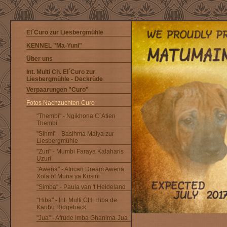
El´Curo zur Liesbergmühle
KENNEL "Ma-Yuni"
Über uns
Int. Multi Ch. El´Curo zur
Liesbergmühle - Deckrüde
Verpaarungen "Curo"
Fotos Nachzuchten Curo
"Thembi" - Ngikhona C´Atien
Thembi
"Sihmi" - Basihma Malya zur
Liesbergmühle
"Zuri" - Mumbi Faraya Kalaharis
Uzuri
"Awena" - African Dream Awena
Xola of Muna ya Kusini
"Simba" - Paula van 't Heideland
"Hiba" - Int. Multi CH. Hiba de
Karibu Ridgeback
"Jua" - Afrude Imba Ghanima-Jua